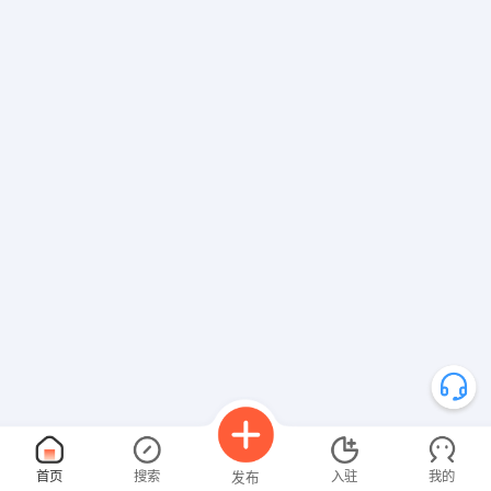
郑群 发布 [电工兼机修 ] 招聘信息
孟先生 发布 [销售顾问 ] 招聘信息
【完美专卖店 】 强势入驻
首页
搜索
入驻
我的
发布