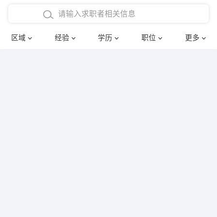
在校学生工作经验
本科
行政后勤
建筑装潢
确定
区域
经验
学历
职位
更多
三年以上工作经验
硕士
销售岗位
教师
四年以上工作经验
博士
文员
护士
五年以上工作经验
财务会计
传单派发
十年以上工作经验
超市零售
促销导购
网络IT
保健按摩
快递员
前台接待
收银员
技术员/工程师
水电/机修
部门经理