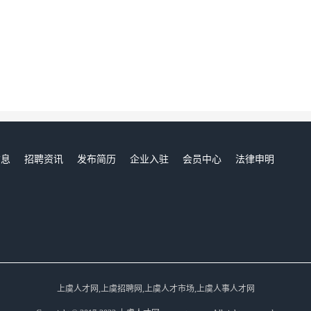
信息
招聘资讯
发布简历
企业入驻
会员中心
法律申明
们
上虞人才网,上虞招聘网,上虞人才市场,上虞人事人才网