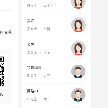
聂女士
·
高中以下
教师
罗女士
·
本科
80金币)
文员
温女士
·
大专
销售岗位
谢先生
·
大专
网络/IT
息
叶先生
·
大专