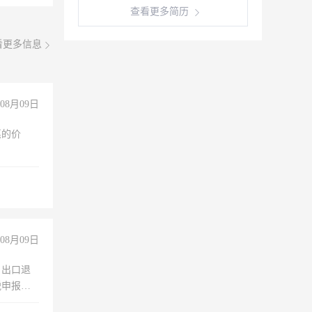
查看更多简历
看更多信息
08月09日
惠的价
08月09日
，出口退
税申报、
理乱账业