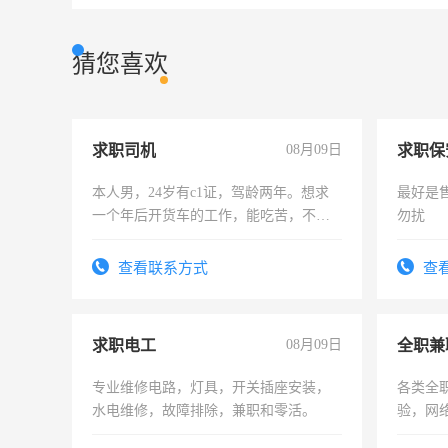
猜您喜欢
求职司机
08月09日
求职保
本人男，24岁有c1证，驾龄两年。想求
最好是
一个年后开货车的工作，能吃苦，不怕
勿扰
加班。
查看联系方式
查
求职电工
08月09日
全职兼
专业维修电路，灯具，开关插座安装，
各类全
水电维修，故障排除，兼职和零活。
验，网
队长，