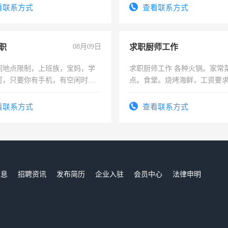
压电工证和十几年工作经验
务，财务咨询等业务。欲求兼
看联系方式
查看联系方式
作
职
08月09日
求职厨师工作
间地点限制，上班族，宝妈，学
求职厨师工作 各种火锅。家常
可，只要你有手机，有空闲时
点。食堂。烧烤海鲜，工资要求6
单一结，一天二三十不成问题，
上
四五十，每天挣零花钱没问题！
看联系方式
查看联系方式
信息
招聘资讯
发布简历
企业入驻
会员中心
法律申明
们