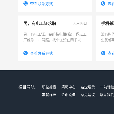
有高低
查看联系方式
查
男，有电工证求职
08月09日
手机兼
男，有电工证，会组装电柜(箱)，做过工
没有时
厂维修；C1驾照，找个工资在四千以
生党都
上，枣强县以外需要有住宿，保险勿扰
间，一
电话
勤快的
查看联系方式
查
栏目导航:
职位搜索
简历中心
名企展示
一句话
套餐标准
金币充值
意见建议
联系我