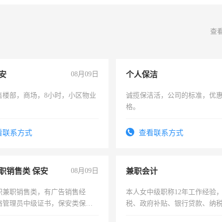
查
安
08月09日
个人保洁
售楼部，商场，8小时，小区物业
诚揽保洁活，公司的标准，优
格。
看联系方式
查看联系方式
职销售类 保安
08月09日
兼职会计
职兼职销售类，有广告销售经
本人女中级职称12年工作经验
络管理员中级证书，保安类保安
税、政府补贴、银行贷款、纳
形象岗或幼儿园保安，维修水电
为各类公司策划，设建新账，